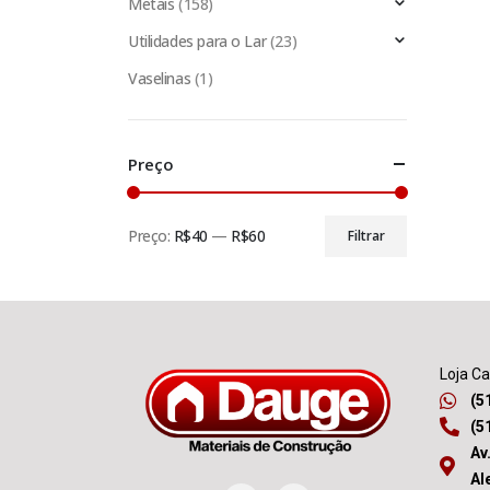
Metais
(158)
Utilidades para o Lar
(23)
Vaselinas
(1)
Preço
Preço:
R$40
—
R$60
Filtrar
Loja C
(5
(5
Av
Al