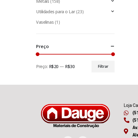
Metais
(158)
Utilidades para o Lar
(23)
Vaselinas
(1)
Preço
Preço:
R$20
—
R$30
Filtrar
Loja C
(5
(5
Av
Al