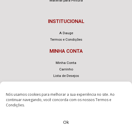
Material para Pintura
INSTITUCIONAL
A Dauge
Termos e Condições
MINHA CONTA
Minha Conta
Carrinho
Lista de Desejos
Nós usamos cookies para melhorar a sua experiência no site. Ao
continuar navegando, você concorda com os nossos
Termos e
Condições
.
© Dauge – Desenvolvido com
por
eLoja 360
.
Ok