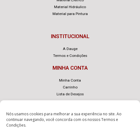
Material Elétrico
Material Hidráulico
Material para Pintura
INSTITUCIONAL
A Dauge
Termos e Condições
MINHA CONTA
Minha Conta
Carrinho
Lista de Desejos
Nós usamos cookies para melhorar a sua experiência no site. Ao
continuar navegando, você concorda com os nossos
Termos e
Condições
.
© Dauge – Desenvolvido com
por
eLoja 360
.