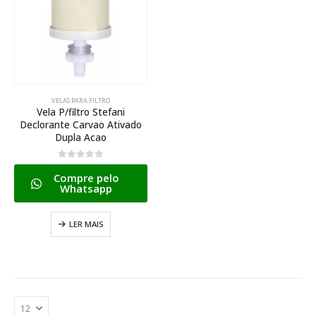
VELAS PARA FILTRO
Vela P/filtro Stefani
Declorante Carvao Ativado
Dupla Acao
0
de 5
Compre pelo
Whatsapp
LER MAIS