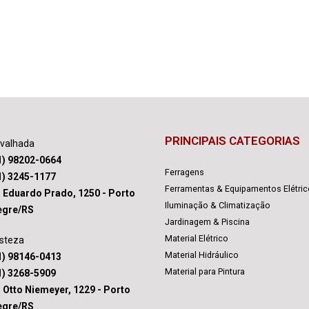
PRINCIPAIS CATEGORIAS
avalhada
1) 98202-0664
Ferragens
1) 3245-1177
Ferramentas & Equipamentos Elétri
. Eduardo Prado, 1250 - Porto
Iluminação & Climatização
egre/RS
Jardinagem & Piscina
Material Elétrico
isteza
Material Hidráulico
1) 98146-0413
Material para Pintura
1) 3268-5909
. Otto Niemeyer, 1229 - Porto
egre/RS