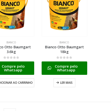
BIANCO
BIANCO
co Otto Baumgart
Bianco Otto Baumgart
3.6kg
18kg
0
de 5
0
de 5
Compre pelo
Compre pelo
Whatsapp
Whatsapp
ICIONAR AO CARRINHO
LER MAIS