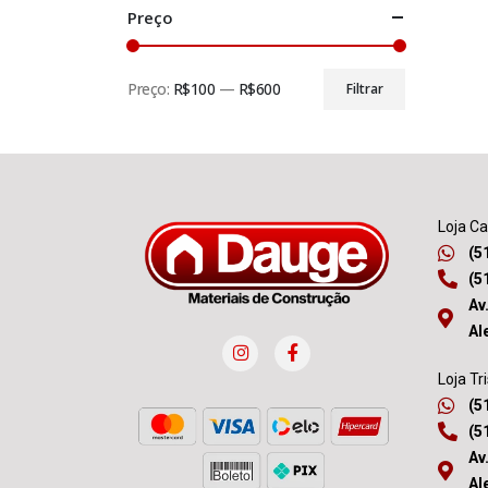
Preço
Preço:
R$100
—
R$600
Filtrar
Loja C
(5
(5
Av
Al
Loja Tr
(5
(5
Av
Al