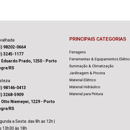
PRINCIPAIS CATEGORIAS
avalhada
1) 98202-0664
Ferragens
1) 3245-1177
Ferramentas & Equipamentos Elétri
. Eduardo Prado, 1250 - Porto
Iluminação & Climatização
egre/RS
Jardinagem & Piscina
Material Elétrico
isteza
Material Hidráulico
1) 98146-0413
Material para Pintura
1) 3268-5909
. Otto Niemeyer, 1229 - Porto
egre/RS
gunda a Sexta: das 8h as 12h |
s 13h30 às 18h