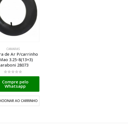
CAMARAS
a de Ar P/carrinho
Mao 3.25-8(13×3)
araboni 28073
0
de 5
Compre pelo
Whatsapp
ICIONAR AO CARRINHO