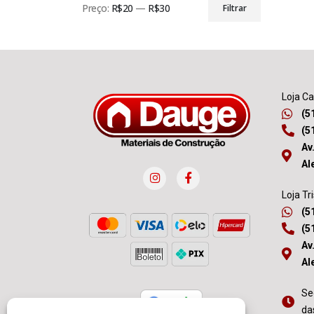
Preço:
R$20
—
R$30
Filtrar
Loja C
(5
(5
Av
Al
Loja Tr
(5
(5
Av
Al
Se
da