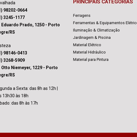
PRINCIPAIS CATEGORIAS
avalhada
1) 98202-0664
Ferragens
1) 3245-1177
Ferramentas & Equipamentos Elétri
. Eduardo Prado, 1250 - Porto
Iluminação & Climatização
egre/RS
Jardinagem & Piscina
Material Elétrico
isteza
Material Hidráulico
1) 98146-0413
Material para Pintura
1) 3268-5909
. Otto Niemeyer, 1229 - Porto
egre/RS
gunda a Sexta: das 8h as 12h |
s 13h30 às 18h
bado: das 8h às 17h