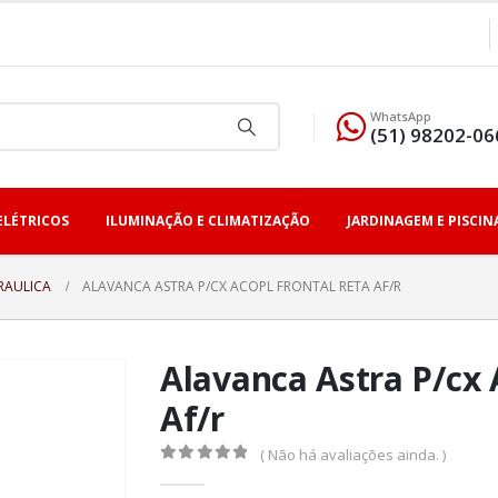
WhatsApp
(51) 98202-06
ELÉTRICOS
ILUMINAÇÃO E CLIMATIZAÇÃO
JARDINAGEM E PISCIN
RAULICA
ALAVANCA ASTRA P/CX ACOPL FRONTAL RETA AF/R
Alavanca Astra P/cx 
Af/r
( Não há avaliações ainda. )
0
fora de 5