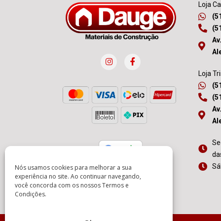
Loja C
(5
(5
Av
Al
Loja Tr
(5
(5
Av
Al
Se
da
Sá
Nós usamos cookies para melhorar a sua
experiência no site. Ao continuar navegando,
você concorda com os nossos
Termos e
Condições
.