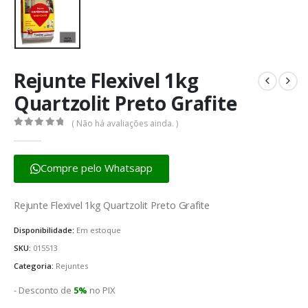
Rejunte Flexivel 1kg
Quartzolit Preto Grafite
( Não há avaliações ainda. )
0
fora de 5
Compre pelo Whatsapp
Rejunte Flexivel 1kg Quartzolit Preto Grafite
Disponibilidade:
Em estoque
SKU:
015513
Categoria:
Rejuntes
- Desconto de
5%
no PIX