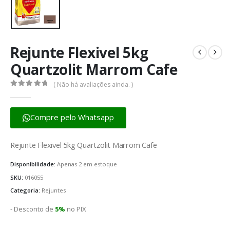
Rejunte Flexivel 5kg
Quartzolit Marrom Cafe
( Não há avaliações ainda. )
0
fora de 5
Compre pelo Whatsapp
Rejunte Flexivel 5kg Quartzolit Marrom Cafe
Disponibilidade:
Apenas 2 em estoque
SKU:
016055
Categoria:
Rejuntes
- Desconto de
5%
no PIX