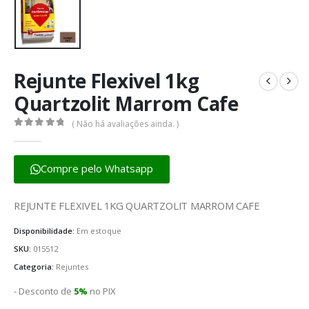
Rejunte Flexivel 1kg
Quartzolit Marrom Cafe
( Não há avaliações ainda. )
0
fora de 5
Compre pelo Whatsapp
REJUNTE FLEXIVEL 1KG QUARTZOLIT MARROM CAFE
Disponibilidade:
Em estoque
SKU:
015512
Categoria:
Rejuntes
- Desconto de
5%
no PIX