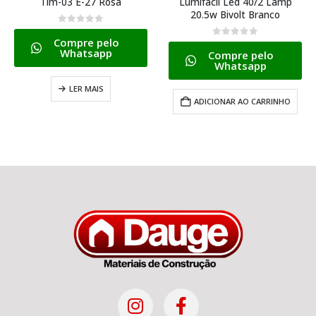
Tlm-03 E-27 Rosa
Lumifacil Led 40/2 Lamp
20.5w Bivolt Branco
0
de 5
Compre pelo
0
de 5
Whatsapp
Compre pelo
Whatsapp
LER MAIS
ADICIONAR AO CARRINHO