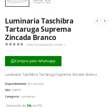
Luminaria Taschibra
Tartaruga Suprema
Zincada Branco
( Não há avaliações ainda. )
0
fora de 5
Compre pelo Whatsapp
Luminaria Taschibra Tartaruga Suprema Zincada Branco
Disponibilidade:
Em estoque
SKU:
028973
Categoria:
Luminarias
- Desconto de
5%
no PIX