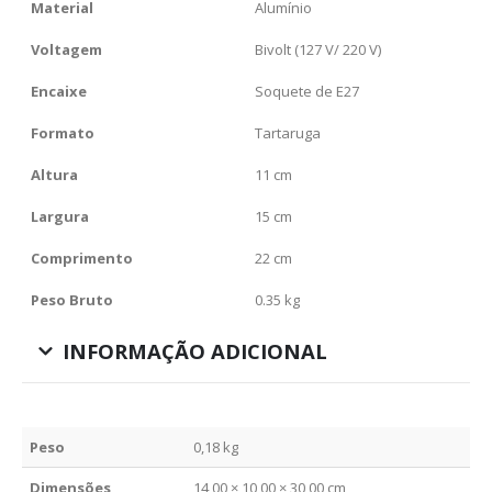
Material
Alumínio
Voltagem
Bivolt (127 V/ 220 V)
Encaixe
Soquete de E27
Formato
Tartaruga
Altura
11 cm
Largura
15 cm
Comprimento
22 cm
Peso Bruto
0.35 kg
INFORMAÇÃO ADICIONAL
Peso
0,18 kg
Dimensões
14,00 × 10,00 × 30,00 cm