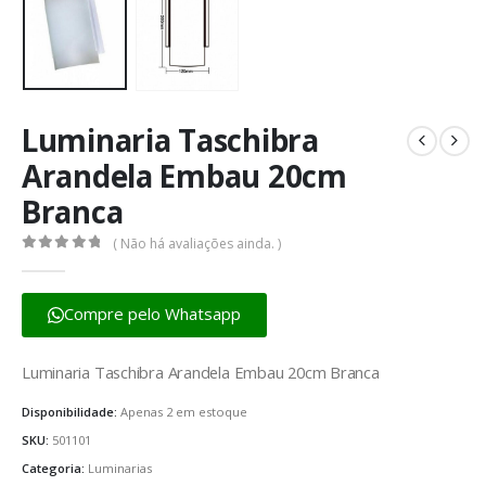
Luminaria Taschibra
Arandela Embau 20cm
Branca
( Não há avaliações ainda. )
0
fora de 5
Compre pelo Whatsapp
Luminaria Taschibra Arandela Embau 20cm Branca
Disponibilidade:
Apenas 2 em estoque
SKU:
501101
Categoria:
Luminarias