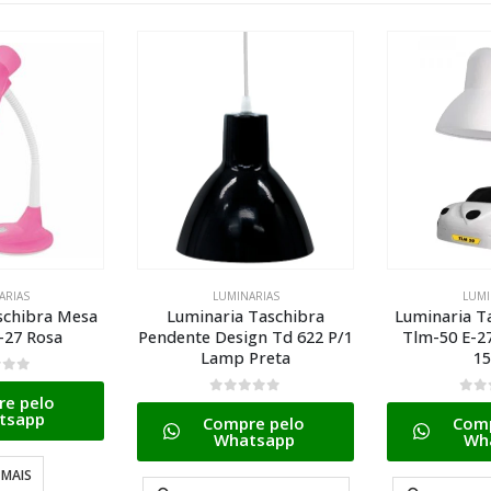
ARIAS
LUMINARIAS
LUMI
schibra Mesa
Luminaria Taschibra
Luminaria T
-27 Rosa
Pendente Design Td 622 P/1
Tlm-50 E-2
Lamp Preta
15
5
e pelo
0
de 5
0
de
tsapp
Compre pelo
Comp
Whatsapp
Wh
 MAIS