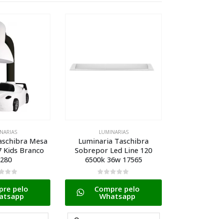
NARIAS
LUMINARIAS
LUM
aschibra Mesa
Luminaria Taschibra
Luminaria A
7 Kids Branco
Sobrepor Led Line 120
Aluminio T
280
6500k 36w 17565
 5
0
de 5
0
d
re pelo
Compre pelo
Com
atsapp
Whatsapp
W