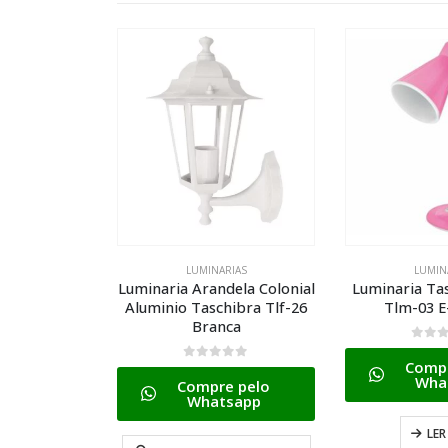
RIAS
LUMINARIAS
LUMIN
ela Colonial
Luminaria Arandela Colonial
Luminaria Ta
ibra Tlf-26
Aluminio Taschibra Tlf-26
Tlm-03 E
o
Branca
0
de 
Compr
0
de 5
Wha
 pelo
Compre pelo
sapp
Whatsapp
LER