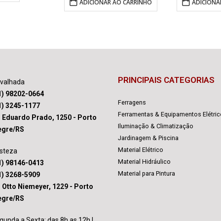
ADICIONAR AO CARRINHO
ADICIONA
PRINCIPAIS CATEGORIAS
avalhada
1) 98202-0664
Ferragens
1) 3245-1177
Ferramentas & Equipamentos Elétri
. Eduardo Prado, 1250 - Porto
Iluminação & Climatização
egre/RS
Jardinagem & Piscina
Material Elétrico
isteza
Material Hidráulico
1) 98146-0413
Material para Pintura
1) 3268-5909
. Otto Niemeyer, 1229 - Porto
egre/RS
gunda a Sexta: das 8h as 12h |