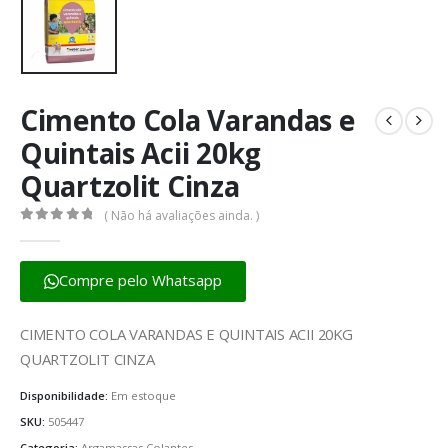
Cimento Cola Varandas e
Quintais Acii 20kg
Quartzolit Cinza
( Não há avaliações ainda. )
0
fora de 5
Compre pelo Whatsapp
CIMENTO COLA VARANDAS E QUINTAIS ACII 20KG
QUARTZOLIT CINZA
Disponibilidade:
Em estoque
SKU:
505447
Categoria:
Argamassas Colantes