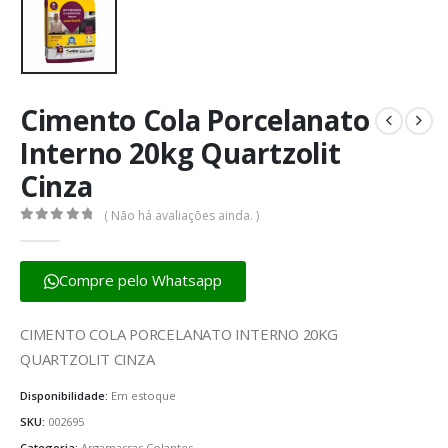
Cimento Cola Porcelanato
Interno 20kg Quartzolit
Cinza
( Não há avaliações ainda. )
0
fora de 5
Compre pelo Whatsapp
CIMENTO COLA PORCELANATO INTERNO 20KG
QUARTZOLIT CINZA
Disponibilidade:
Em estoque
SKU:
002695
Categoria:
Argamassas Colantes