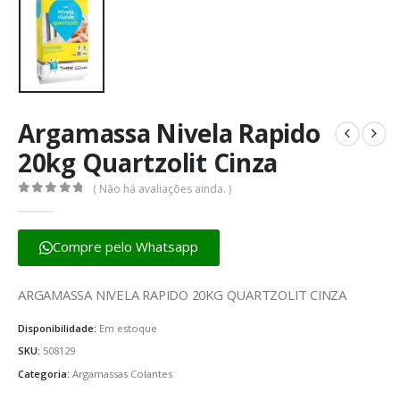
Argamassa Nivela Rapido
20kg Quartzolit Cinza
( Não há avaliações ainda. )
0
fora de 5
Compre pelo Whatsapp
ARGAMASSA NIVELA RAPIDO 20KG QUARTZOLIT CINZA
Disponibilidade:
Em estoque
SKU:
508129
Categoria:
Argamassas Colantes