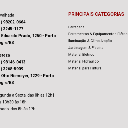
PRINCIPAIS CATEGORIAS
avalhada
1) 98202-0664
Ferragens
1) 3245-1177
Ferramentas & Equipamentos Elétri
. Eduardo Prado, 1250 - Porto
Iluminação & Climatização
egre/RS
Jardinagem & Piscina
Material Elétrico
isteza
Material Hidráulico
1) 98146-0413
Material para Pintura
1) 3268-5909
. Otto Niemeyer, 1229 - Porto
egre/RS
gunda a Sexta: das 8h as 12h |
s 13h30 às 18h
bado: das 8h às 17h