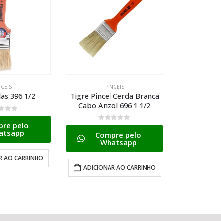
NCEIS
PINCEIS
l Cerda Branca
Pad P/pintura de Cantos
Tigre Pinc
l 696 1 1/2
Atlas At750/60
Cabo Anz
e 5
0
de 5
0
d
pre pelo
Compre pelo
Co
atsapp
Whatsapp
W
R AO CARRINHO
ADICIONAR AO CARRINHO
ADICION