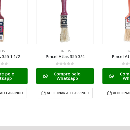
CEIS
PINCEIS
PI
as 355 3/4
Pincel Atlas 396 1/2
Tigre Pince
Cabo Anzo
 5
0
de 5
re pelo
Compre pelo
0
d
tsapp
Whatsapp
Com
Wh
 AO CARRINHO
ADICIONAR AO CARRINHO
ADICIONA