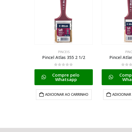
IS
PINCEIS
PIN
 355 2 1/2
Pincel Atlas 355 1 1/2
Pincel Atl
5
0
de 5
0
de
e pelo
Compre pelo
Comp
sapp
Whatsapp
Wha
AO CARRINHO
ADICIONAR AO CARRINHO
ADICIONAR