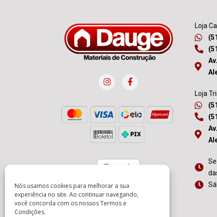
Loja C
(5
(5
Av
Al
Loja Tr
(5
(5
Av
Al
Se
da
Sá
Nós usamos cookies para melhorar a sua
experiência no site. Ao continuar navegando,
você concorda com os nossos
Termos e
Condições
.