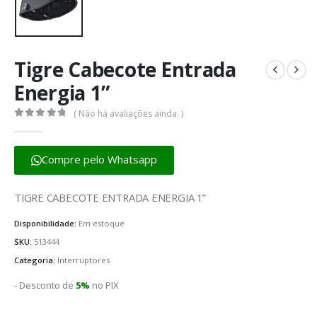
Tigre Cabecote Entrada
Energia 1”
( Não há avaliações ainda. )
0
fora de 5
Compre pelo Whatsapp
TIGRE CABECOTE ENTRADA ENERGIA 1”
Disponibilidade:
Em estoque
SKU:
513444
Categoria:
Interruptores
- Desconto de
5%
no PIX