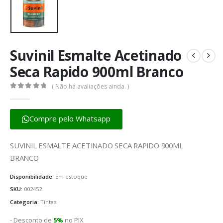
Suvinil Esmalte Acetinado
Seca Rapido 900ml Branco
( Não há avaliações ainda. )
0
fora de 5
Compre pelo Whatsapp
SUVINIL ESMALTE ACETINADO SECA RAPIDO 900ML
BRANCO
Disponibilidade:
Em estoque
SKU:
002452
Categoria:
Tintas
- Desconto de
5%
no PIX