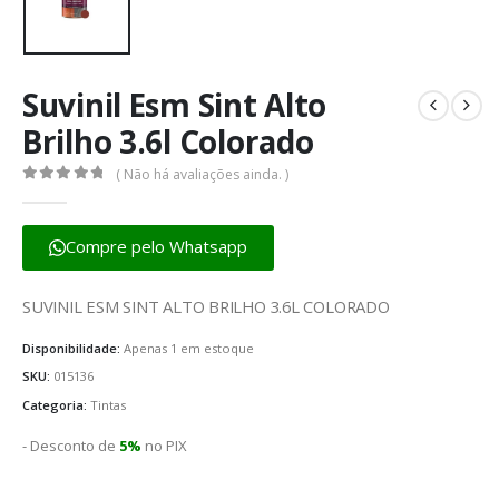
Suvinil Esm Sint Alto
Brilho 3.6l Colorado
( Não há avaliações ainda. )
0
fora de 5
Compre pelo Whatsapp
SUVINIL ESM SINT ALTO BRILHO 3.6L COLORADO
Disponibilidade:
Apenas 1 em estoque
SKU:
015136
Categoria:
Tintas
- Desconto de
5%
no PIX