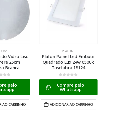
PLAFONS
PLAFONS
ainel Led Embutir
Plafon Painel Led Sobrepor
Driver 
o Lux 24w 6500k
Redondo Lys 24w 6500k
24w A
chibra 18124
Taschibra
0
de 5
0
de 5
ompre pelo
Compre pelo
Whatsapp
Whatsapp
IONAR AO CARRINHO
ADICIONAR AO CARRINHO