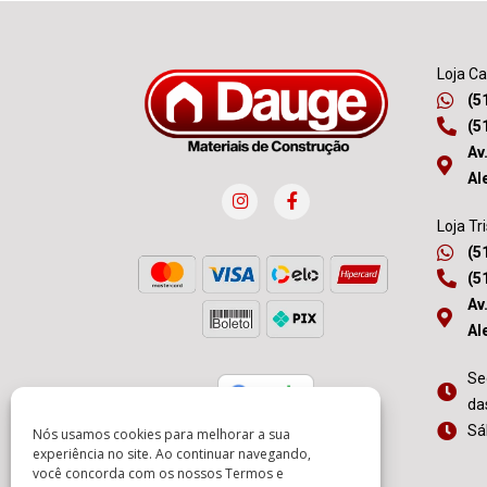
Loja C
(5
(5
Av
Al
Loja Tr
(5
(5
Av
Al
Se
da
Sá
Nós usamos cookies para melhorar a sua
experiência no site. Ao continuar navegando,
você concorda com os nossos
Termos e