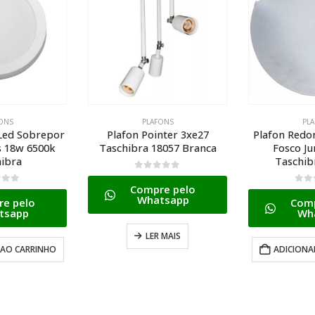
PLAFONS
PLAFONS
 Pointer 3xe27
Plafon Redondo Vidro Liso
Plafon P
a 18057 Branca
Fosco Jurere 25cm
Quadrad
Taschibra Branca
Tas
de 5
ompre pelo
0
de 5
Whatsapp
Compre pelo
C
Whatsapp
LER MAIS
ADICIONAR AO CARRINHO
ADIC