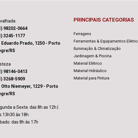
PRINCIPAIS CATEGORIAS
avalhada
1) 98202-0664
Ferragens
1) 3245-1177
Ferramentas & Equipamentos Elétri
. Eduardo Prado, 1250 - Porto
Iluminação & Climatização
egre/RS
Jardinagem & Piscina
Material Elétrico
isteza
Material Hidráulico
1) 98146-0413
Material para Pintura
1) 3268-5909
. Otto Niemeyer, 1229 - Porto
egre/RS
gunda a Sexta: das 8h as 12h |
s 13h30 às 18h
bado: das 8h às 17h