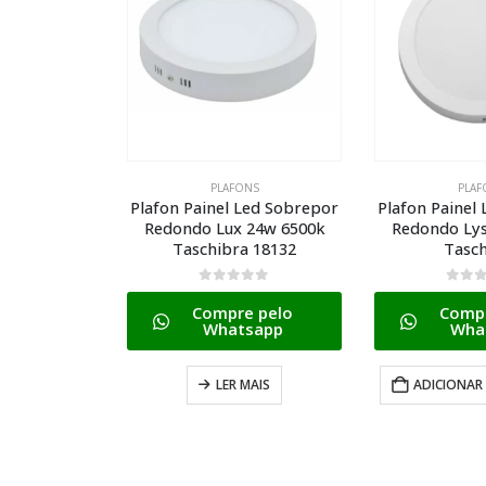
LAFONS
PLAFONS
el Led Sobrepor
Plafon Painel Led Sobrepor
Plafon
Lux 24w 6500k
Redondo Lys 18w 6500k
Taschibr
ibra 18132
Taschibra
0
C
e 5
0
de 5
mpre pelo
Compre pelo
hatsapp
Whatsapp
LER MAIS
ADICIONAR AO CARRINHO