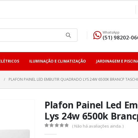
WhatsApp
(51) 98202-06
ELÉTRICOS
ILUMINAÇÃO E CLIMATIZAÇÃO
JARDINAGEM E PISCIN
PLAFON PAINEL LED EMBUTIR QUADRADO LYS 24W 6500K BRANCP TASCH
Plafon Painel Led E
Lys 24w 6500k Branc
( Não há avaliações ainda. )
0
fora de 5