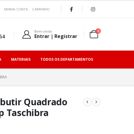
MINHA CONTA
CARRINHO
0
Bem-vindo
64
Entrar | Registrar
A
MATERIAIS
TODOS OS DEPARTAMENTOS
IBRA
mbutir Quadrado
p Taschibra