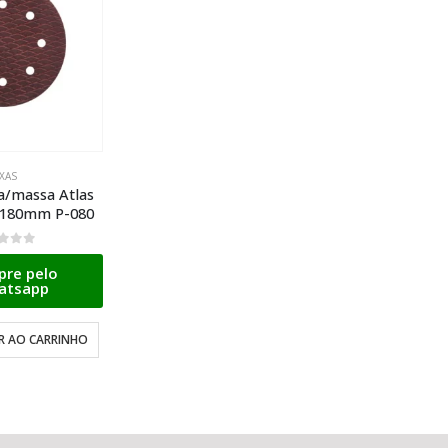
IXAS
a/massa Atlas
l 180mm P-080
 5
re pelo
atsapp
R AO CARRINHO