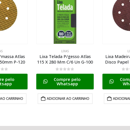
AS
LIXAS
L
/massa Atlas
Lixa Telada P/gesso Atlas
Lixa Madeir
150mm P-120
115 X 280 Mm C/6 Un G-100
Disco Pape
5
0
de 5
0
de
e pelo
Compre pelo
Comp
tsapp
Whatsapp
Wh
 AO CARRINHO
ADICIONAR AO CARRINHO
ADICIONA