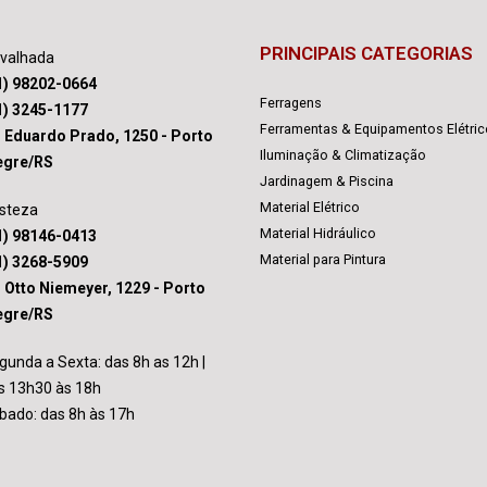
PRINCIPAIS CATEGORIAS
avalhada
1) 98202-0664
Ferragens
1) 3245-1177
Ferramentas & Equipamentos Elétri
. Eduardo Prado, 1250 - Porto
Iluminação & Climatização
egre/RS
Jardinagem & Piscina
Material Elétrico
isteza
Material Hidráulico
1) 98146-0413
Material para Pintura
1) 3268-5909
. Otto Niemeyer, 1229 - Porto
egre/RS
gunda a Sexta: das 8h as 12h |
s 13h30 às 18h
bado: das 8h às 17h