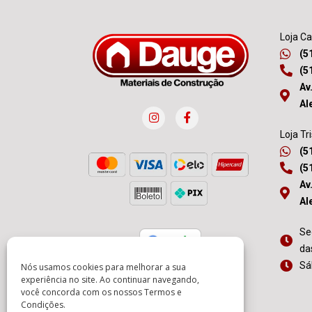
Loja C
(5
(5
Av
Al
Loja Tr
(5
(5
Av
Al
Se
da
Sá
Nós usamos cookies para melhorar a sua
experiência no site. Ao continuar navegando,
você concorda com os nossos
Termos e
Condições
.