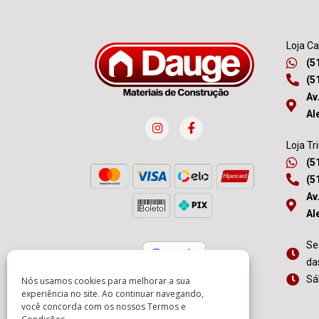
Loja C
(5
(5
Av
Al
Loja Tr
(5
(5
Av
Al
Se
da
Sá
Nós usamos cookies para melhorar a sua
experiência no site. Ao continuar navegando,
você concorda com os nossos
Termos e