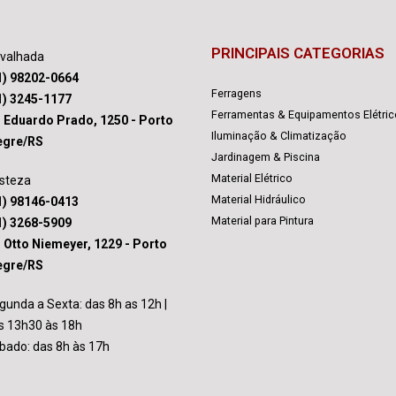
PRINCIPAIS CATEGORIAS
avalhada
1) 98202-0664
Ferragens
1) 3245-1177
Ferramentas & Equipamentos Elétri
. Eduardo Prado, 1250 - Porto
Iluminação & Climatização
egre/RS
Jardinagem & Piscina
Material Elétrico
isteza
Material Hidráulico
1) 98146-0413
Material para Pintura
1) 3268-5909
. Otto Niemeyer, 1229 - Porto
egre/RS
gunda a Sexta: das 8h as 12h |
s 13h30 às 18h
bado: das 8h às 17h