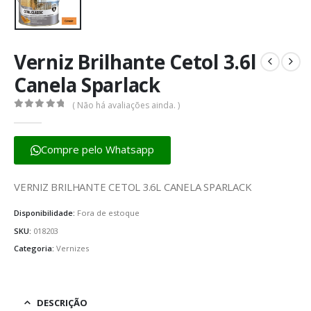
Verniz Brilhante Cetol 3.6l
Canela Sparlack
( Não há avaliações ainda. )
0
fora de 5
Compre pelo Whatsapp
VERNIZ BRILHANTE CETOL 3.6L CANELA SPARLACK
Disponibilidade:
Fora de estoque
SKU:
018203
Categoria:
Vernizes
DESCRIÇÃO