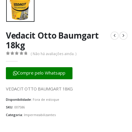
Vedacit Otto Baumgart
18kg
( Não há avaliações ainda. )
0
fora de 5
Compre pelo Whatsapp
VEDACIT OTTO BAUMGART 18KG
Disponibilidade:
Fora de estoque
SKU:
007586
Categoria:
Impermeabilizantes