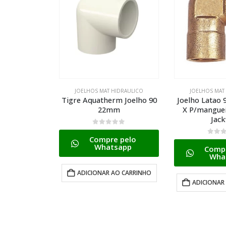
HIDRAULICO
JOELHOS MAT HIDRAULICO
JOELHOS MAT
m Joelho 90
Joelho Latao 90g 1/2 Bsp(i)
Tigre Aquapl
m
X P/mangueira 3/8 2705
Style Circul
Jackwal
0
de 
 pelo
Compr
0
de 5
sapp
Wha
Compre pelo
Whatsapp
AO CARRINHO
ADICIONAR
ADICIONAR AO CARRINHO