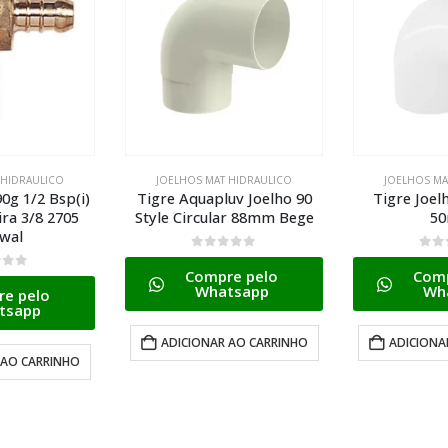
 HIDRAULICO
JOELHOS MAT HIDRAULICO
JOELHOS MA
uv Joelho 90
Tigre Joelho Esgoto 90
Tigre Joel
ar 88mm Bege
50mm
7
5
0
de 5
0
de
e pelo
Compre pelo
Comp
tsapp
Whatsapp
Wh
 AO CARRINHO
ADICIONAR AO CARRINHO
ADICIONA