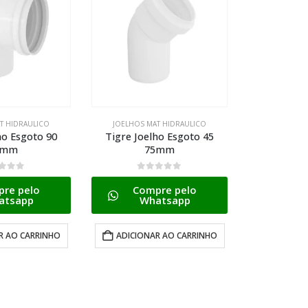
T HIDRAULICO
JOELHOS MAT HIDRAULICO
JOELHOS M
ho Esgoto 45
Tigre Joelho Esgoto 45
Tigre Aqua
5mm
100mm
Style Circu
 5
0
de 5
0
d
re pelo
Compre pelo
Com
atsapp
Whatsapp
W
R AO CARRINHO
ADICIONAR AO CARRINHO
ADICION