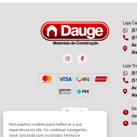
Loja C
(5
(5
Av
Al
Loja Tr
(5
(5
Av
Al
Se
da
Sá
Nós usamos cookies para melhorar a sua
experiência no site. Ao continuar navegando,
você concorda com os nossos
Termos e