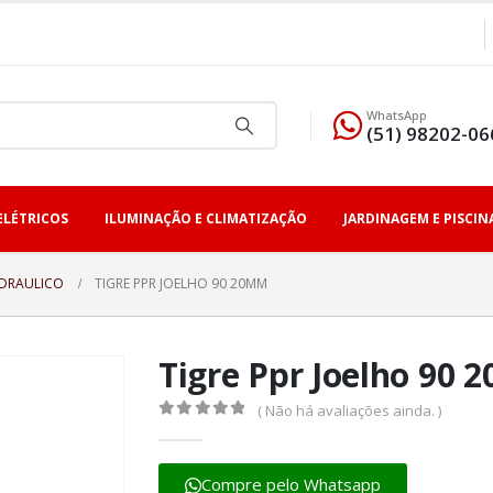
WhatsApp
(51) 98202-06
ELÉTRICOS
ILUMINAÇÃO E CLIMATIZAÇÃO
JARDINAGEM E PISCIN
IDRAULICO
TIGRE PPR JOELHO 90 20MM
Tigre Ppr Joelho 90
( Não há avaliações ainda. )
0
fora de 5
Compre pelo Whatsapp