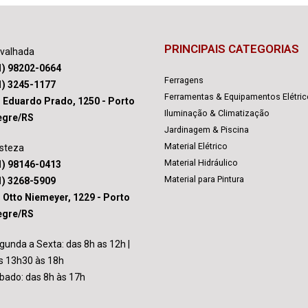
PRINCIPAIS CATEGORIAS
avalhada
1) 98202-0664
Ferragens
1) 3245-1177
Ferramentas & Equipamentos Elétri
. Eduardo Prado, 1250 - Porto
Iluminação & Climatização
egre/RS
Jardinagem & Piscina
Material Elétrico
isteza
Material Hidráulico
1) 98146-0413
Material para Pintura
1) 3268-5909
. Otto Niemeyer, 1229 - Porto
egre/RS
gunda a Sexta: das 8h as 12h |
s 13h30 às 18h
bado: das 8h às 17h