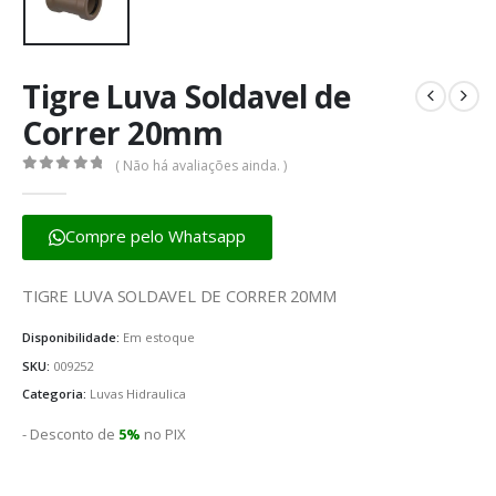
Tigre Luva Soldavel de
Correr 20mm
( Não há avaliações ainda. )
0
fora de 5
Compre pelo Whatsapp
TIGRE LUVA SOLDAVEL DE CORRER 20MM
Disponibilidade:
Em estoque
SKU:
009252
Categoria:
Luvas Hidraulica
- Desconto de
5%
no PIX