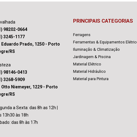
PRINCIPAIS CATEGORIAS
avalhada
1) 98202-0664
Ferragens
1) 3245-1177
Ferramentas & Equipamentos Elétri
. Eduardo Prado, 1250 - Porto
Iluminação & Climatização
egre/RS
Jardinagem & Piscina
Material Elétrico
isteza
Material Hidráulico
1) 98146-0413
Material para Pintura
1) 3268-5909
. Otto Niemeyer, 1229 - Porto
egre/RS
gunda a Sexta: das 8h as 12h |
s 13h30 às 18h
bado: das 8h às 17h