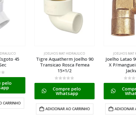
 HIDRAULICO
JOELHOS MAT HIDRAULICO
JOELHOS MA
rm Joelho 90
Joelho Latao 90g 1/2 Bsp(i)
Tigre Aquat
osca Femea
X P/mangueira 3/8 2705
2
1/2
Jackwal
0
de
Comp
5
0
de 5
Wh
e pelo
Compre pelo
tsapp
Whatsapp
ADICIONA
 AO CARRINHO
ADICIONAR AO CARRINHO