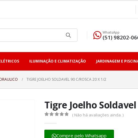
WhatsApp
(51) 98202-06
ELÉTRICOS
ILUMINAÇÃO E CLIMATIZAÇÃO
JARDINAGEM E PISCIN
IDRAULICO
TIGRE JOELHO SOLDAVEL 90 C/ROSCA 20 X 1/2
Tigre Joelho Soldavel
( Não há avaliações ainda. )
0
fora de 5
Compre pelo Whatsapp