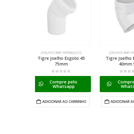
HIDRAULICO
JOELHOS MAT HIDRAULICO
JOELHOS MAT
 Esgoto 45
Tigre Joelho Esgoto 45
Tigre Aquathe
m
40mm Sec
Transicao R
15×
0
de 5
 pelo
Compre pelo
0
de 
sapp
Whatsapp
Compr
Wha
AO CARRINHO
ADICIONAR AO CARRINHO
ADICIONAR