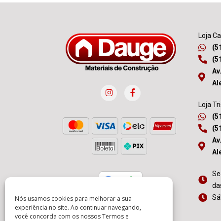
Loja C
(5
(5
Av
Al
Loja Tr
(5
(5
Av
Al
Se
da
Sá
Nós usamos cookies para melhorar a sua
experiência no site. Ao continuar navegando,
você concorda com os nossos
Termos e