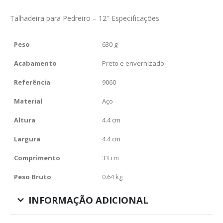
Talhadeira para Pedreiro – 12″ Especificações
Peso
630 g
Acabamento
Preto e envernizado
Referência
9060
Material
Aço
Altura
4.4 cm
Largura
4.4 cm
Comprimento
33 cm
Peso Bruto
0.64 kg
INFORMAÇÃO ADICIONAL