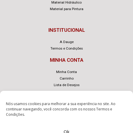
Material Hidráulico
Material para Pintura
INSTITUCIONAL
A Dauge
Termos e Condições
MINHA CONTA
Minha Conta
Carrinho
Lista de Desejos
Nós usamos cookies para melhorar a sua experiência no site. Ao
continuar navegando, você concorda com os nossos
Termos e
Condições
.
© Dauge – Desenvolvido com
por
eLoja 360
.
Ok