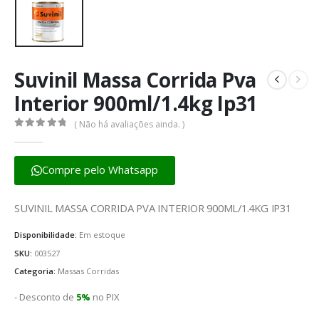
Suvinil Massa Corrida Pva
Interior 900ml/1.4kg Ip31
( Não há avaliações ainda. )
0
fora de 5
Compre pelo Whatsapp
SUVINIL MASSA CORRIDA PVA INTERIOR 900ML/1.4KG IP31
Disponibilidade:
Em estoque
SKU:
003527
Categoria:
Massas Corridas
- Desconto de
5%
no PIX