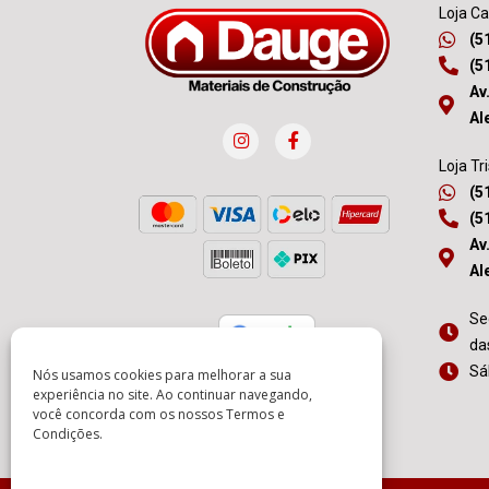
Loja C
(5
(5
Av
Al
Loja Tr
(5
(5
Av
Al
Se
da
Sá
Nós usamos cookies para melhorar a sua
experiência no site. Ao continuar navegando,
você concorda com os nossos
Termos e
Condições
.