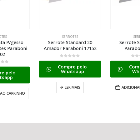
OTES
SERROTES
SER
andard 20
Serrote Standard 18
Serrote Pr
aboni 17152
Paraboni 17442
Dente Gra
17
5
0
de 5
e pelo
Compre pelo
0
de
tsapp
Whatsapp
Comp
Wh
 MAIS
ADICIONAR AO CARRINHO
LE