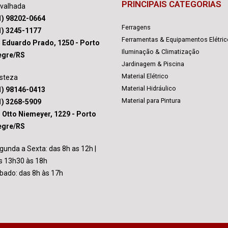
PRINCIPAIS CATEGORIAS
avalhada
1) 98202-0664
Ferragens
1) 3245-1177
Ferramentas & Equipamentos Elétri
. Eduardo Prado, 1250 - Porto
Iluminação & Climatização
egre/RS
Jardinagem & Piscina
Material Elétrico
isteza
Material Hidráulico
1) 98146-0413
Material para Pintura
1) 3268-5909
. Otto Niemeyer, 1229 - Porto
egre/RS
gunda a Sexta: das 8h as 12h |
s 13h30 às 18h
bado: das 8h às 17h