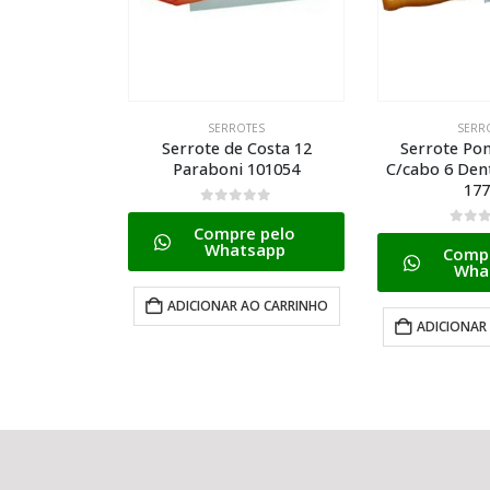
TES
SERROTES
SERR
Costa 12
Serrote Ponta P/gesso
Serrote St
101054
C/cabo 6 Dentes Paraboni
Amador Par
17702
0
de 
 pelo
Compr
0
de 5
sapp
Wha
Compre pelo
Whatsapp
AO CARRINHO
LER
ADICIONAR AO CARRINHO