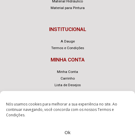
Material Hidráulico
Material para Pintura
INSTITUCIONAL
A Dauge
Termos e Condições
MINHA CONTA
Minha Conta
Carrinho
Lista de Desejos
Nós usamos cookies para melhorar a sua experiência no site. Ao
continuar navegando, você concorda com os nossos
Termos e
Condições
.
© Dauge – Desenvolvido com
por
eLoja 360
.
Ok