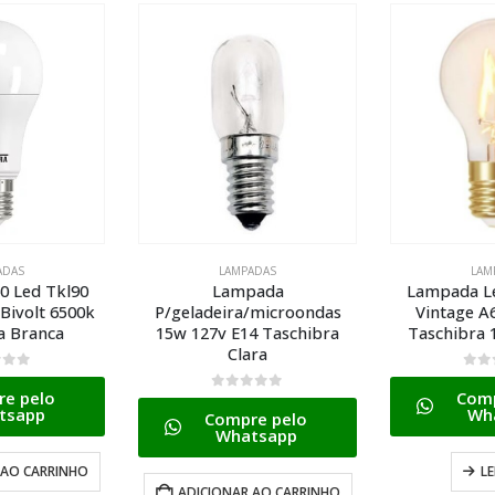
ADAS
LAMPADAS
LAM
pada
Lampada Led Filamento
Lampada Hi
/microondas
Vintage A60 4w Bivolt
40w 3600 Lm
4 Taschibra
Taschibra 17539 Ambar
Taschib
ra
0
de 5
0
de
Compre pelo
Comp
5
Whatsapp
Wh
e pelo
tsapp
LER MAIS
ADICIONA
 AO CARRINHO