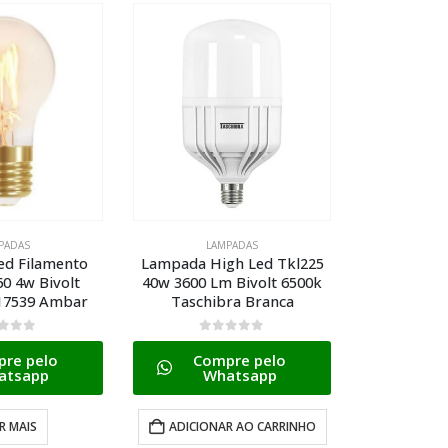
PADAS
LAMPADAS
LA
gh Led Tkl225
Lampada Vela Lisa 40w 127v
Lampada 
 Bivolt 6500k
E27 Taschibra Clara
12w 1030 L
ra Branca
Taschi
0
de 5
Compre pelo
 5
0
d
Whatsapp
re pelo
Com
atsapp
W
ADICIONAR AO CARRINHO
R AO CARRINHO
ADICION