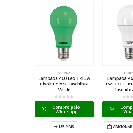
DAS
LAMPADAS
LAMP
Led Tkl 5w
Lampada A60 Led Tkl90
Lam
 Taschibra
15w 1311 Lm Bivolt 6500k
P/geladeira
de
Taschibra Branca
15w 127v E1
Cla
0
de 5
 pelo
Compre pelo
0
de 
sapp
Whatsapp
Compr
Wha
MAIS
ADICIONAR AO CARRINHO
ADICIONAR