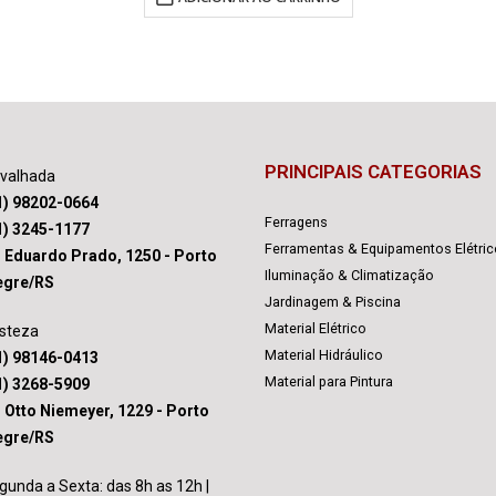
PRINCIPAIS CATEGORIAS
avalhada
1) 98202-0664
Ferragens
1) 3245-1177
Ferramentas & Equipamentos Elétri
. Eduardo Prado, 1250 - Porto
Iluminação & Climatização
egre/RS
Jardinagem & Piscina
Material Elétrico
isteza
Material Hidráulico
1) 98146-0413
Material para Pintura
1) 3268-5909
. Otto Niemeyer, 1229 - Porto
egre/RS
gunda a Sexta: das 8h as 12h |