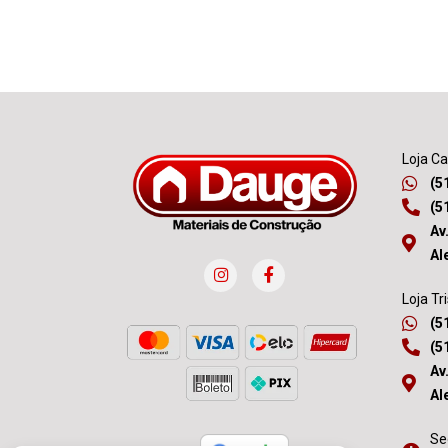
Loja C
(5
(5
Av
Al
Loja Tr
(5
(5
Av
Al
Se