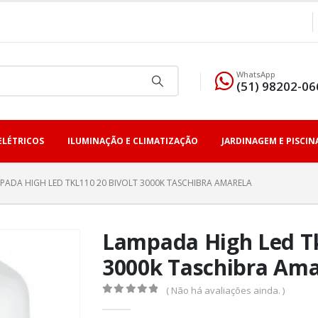
WhatsApp
(51) 98202-06
ELÉTRICOS
ILUMINAÇÃO E CLIMATIZAÇÃO
JARDINAGEM E PISCIN
PADA HIGH LED TKL110 20 BIVOLT 3000K TASCHIBRA AMARELA
Lampada High Led Tk
3000k Taschibra Ama
( Não há avaliações ainda. )
0
fora de 5