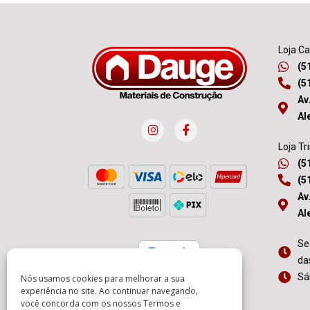
Loja C
(5
(5
Av
Al
Loja Tr
(5
(5
Av
Al
Se
da
Sá
Nós usamos cookies para melhorar a sua
experiência no site. Ao continuar navegando,
você concorda com os nossos
Termos e