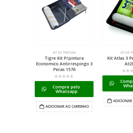
NTURA
KIT DE PINTURA
KIT DE 
/pintura
Kit Atlas 3 Pecas Pratico
Tigre Kit P/pi
rrespingo 3
At2001
C/10 Pc
1576
0
de 5
0
de 
Compre pelo
Compr
Whatsapp
Wha
 pelo
sapp
ADICIONAR AO CARRINHO
ADICIONAR
AO CARRINHO