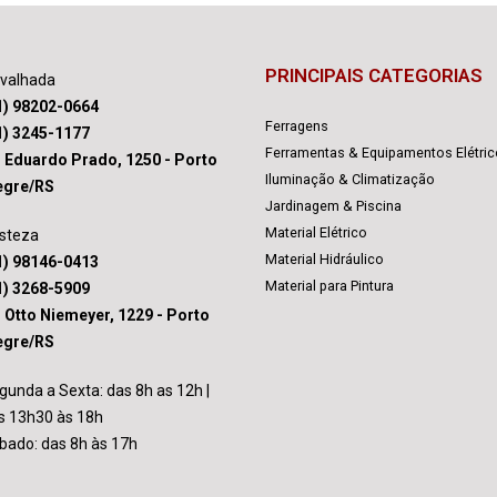
PRINCIPAIS CATEGORIAS
avalhada
1) 98202-0664
Ferragens
1) 3245-1177
Ferramentas & Equipamentos Elétri
. Eduardo Prado, 1250 - Porto
Iluminação & Climatização
egre/RS
Jardinagem & Piscina
Material Elétrico
isteza
Material Hidráulico
1) 98146-0413
Material para Pintura
1) 3268-5909
. Otto Niemeyer, 1229 - Porto
egre/RS
gunda a Sexta: das 8h as 12h |
s 13h30 às 18h
bado: das 8h às 17h