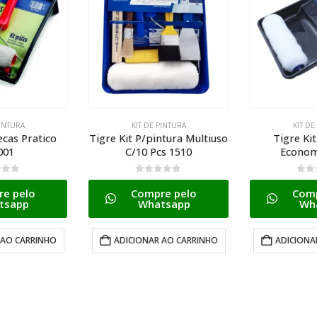
PINTURA
KIT DE PINTURA
KIT DE
ntura Multiuso
Tigre Kit P/pintura
Tigre Kit P/
s 1510
Economico 1541
C/7 P
5
0
de 5
0
de
e pelo
Compre pelo
Comp
tsapp
Whatsapp
Wh
 AO CARRINHO
ADICIONAR AO CARRINHO
ADICIONA