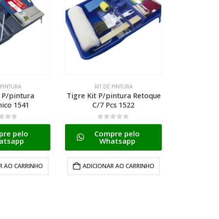
 PINTURA
KIT DE PINTURA
KIT 
pintura Retoque
Tigre Kit P/pintura 5 Pecas
Tigre K
cs 1522
Multiuso 1540
Economico 
Pec
 5
0
de 5
re pelo
Compre pelo
0
d
atsapp
Whatsapp
Com
W
R AO CARRINHO
ADICIONAR AO CARRINHO
ADICION