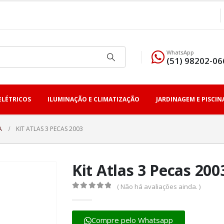
WhatsApp
(51) 98202-06
ELÉTRICOS
ILUMINAÇÃO E CLIMATIZAÇÃO
JARDINAGEM E PISCIN
A
KIT ATLAS 3 PECAS 2003
Kit Atlas 3 Pecas 200
( Não há avaliações ainda. )
0
fora de 5
Compre pelo Whatsapp