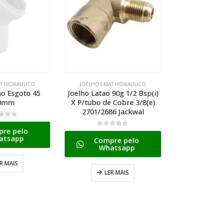
T HIDRAULICO
JOELHOS MAT HIDRAULICO
JOELHOS M
 90g 1/2 Bsp(i)
Tigre Aquatherm Joelho 45
Tigre Joe
 Cobre 3/8(e)
22mm
C/an
86 Jackwal
0
de 5
0
d
Compre pelo
Com
 5
Whatsapp
W
re pelo
atsapp
ADICIONAR AO CARRINHO
ADICION
R MAIS