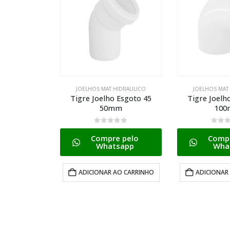
HIDRAULICO
JOELHOS MAT HIDRAULICO
JOELHOS MAT
 Esgoto 45
Tigre Joelho Esgoto 90
Joelho Latao 9
m
100mm
X 1/2 Bsp(e) 
0
de 5
0
de 
 pelo
Compre pelo
Compr
sapp
Whatsapp
Wha
AO CARRINHO
ADICIONAR AO CARRINHO
LER