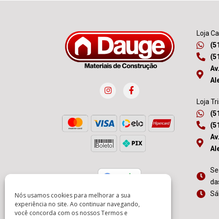
Loja C
(5
(5
Av
Al
Loja Tr
(5
(5
Av
Al
Se
da
Sá
Nós usamos cookies para melhorar a sua
experiência no site. Ao continuar navegando,
você concorda com os nossos
Termos e