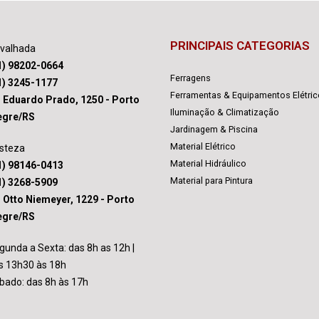
PRINCIPAIS CATEGORIAS
avalhada
1) 98202-0664
Ferragens
1) 3245-1177
Ferramentas & Equipamentos Elétri
. Eduardo Prado, 1250 - Porto
Iluminação & Climatização
egre/RS
Jardinagem & Piscina
Material Elétrico
isteza
Material Hidráulico
1) 98146-0413
Material para Pintura
1) 3268-5909
. Otto Niemeyer, 1229 - Porto
egre/RS
gunda a Sexta: das 8h as 12h |
s 13h30 às 18h
bado: das 8h às 17h