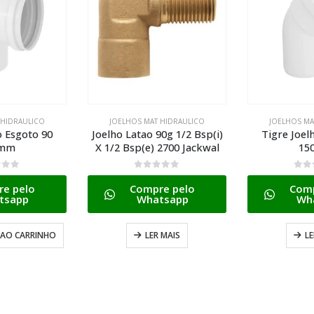
 HIDRAULICO
JOELHOS MAT HIDRAULICO
JOELHOS MA
0g 1/2 Bsp(i)
Tigre Joelho Esgoto 45
Joelho Latao
2700 Jackwal
150mm
X P/tubo de
2701/26
5
0
de 5
e pelo
Compre pelo
0
de
tsapp
Whatsapp
Comp
Wh
 MAIS
LER MAIS
LE