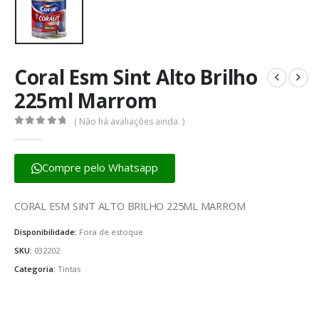
Coral Esm Sint Alto Brilho
225ml Marrom
( Não há avaliações ainda. )
0
fora de 5
Compre pelo Whatsapp
CORAL ESM SINT ALTO BRILHO 225ML MARROM
Disponibilidade:
Fora de estoque
SKU:
032202
Categoria:
Tintas