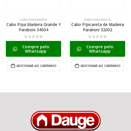
CABOS FERRAMENTAS
CABOS FERRAMENTAS
Y
Cabo P/picareta de Madeira
Cabo P/pa Plastico Y
Paraboni 32002
Paraboni 34006
0
de 5
0
de 5
Compre pelo
Compre pelo
Whatsapp
Whatsapp
ADICIONAR AO CARRINHO
ADICIONAR AO CARRINHO