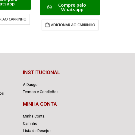
re pelo
Compre pelo
Com
atsapp
Whatsapp
W
R AO CARRINHO
ADICIONAR AO CARRINHO
ADICION
INSTITUCIONAL
A Dauge
Termos e Condições
cos
MINHA CONTA
Minha Conta
Carrinho
Lista de Desejos