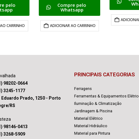
Whatsapp
e pelo
Comp
tsapp
Wh
ADICIONAR AO CARRINHO
 AO CARRINHO
ADICIONA
PRINCIPAIS CATEGORIAS
avalhada
1) 98202-0664
Ferragens
1) 3245-1177
Ferramentas & Equipamentos Elétri
. Eduardo Prado, 1250 - Porto
Iluminação & Climatização
egre/RS
Jardinagem & Piscina
Material Elétrico
isteza
Material Hidráulico
1) 98146-0413
Material para Pintura
1) 3268-5909