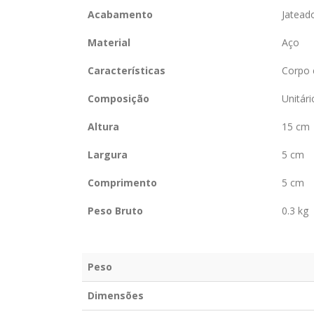
Acabamento
Jatead
Material
Aço
Características
Corpo 
Composição
Unitári
Altura
15 cm
Largura
5 cm
Comprimento
5 cm
Peso Bruto
0.3 kg
Peso
Dimensões