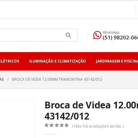
WhatsApp
(51) 98202-06
ELÉTRICOS
ILUMINAÇÃO E CLIMATIZAÇÃO
JARDINAGEM E PISCIN
AS
BROCA DE VIDEA 12.00MM TRAMONTINA 43142/012
Broca de Videa 12.
43142/012
( Não há avaliações ainda. )
0
fora de 5