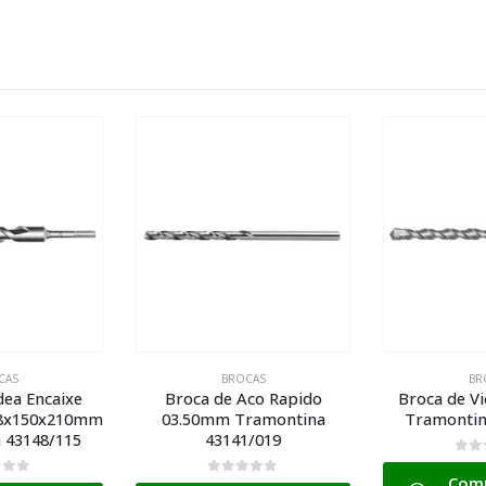
CAS
BROCAS
BR
co Rapido
Broca de Videa 10.00mm
Broca de
ramontina
Tramontina 43142/010
02.00mm 
/019
431
0
de 5
Compre pelo
5
0
de