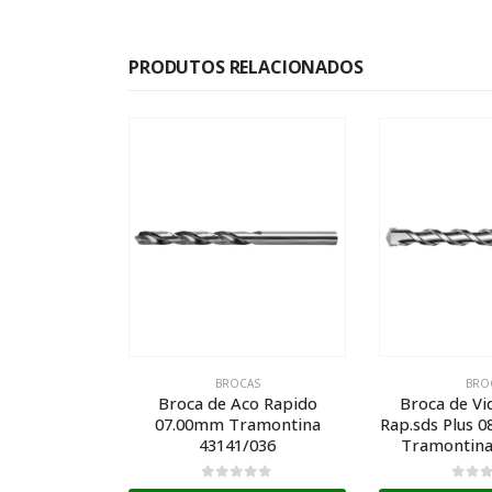
PRODUTOS RELACIONADOS
AS
BROCAS
BRO
o Rapido
Broca de Videa Encaixe
Broca de A
amontina
Rap.sds Plus 08x150x210mm
03.50mm T
036
Tramontina 43148/115
43141
0
de 5
0
de 