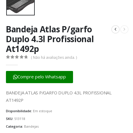
Bandeja Atlas P/garfo
Duplo 4.3l Profissional
At1492p
( Não há avaliações ainda. )
0
fora de 5
Compre pelo Whatsapp
BANDEJA ATLAS P/GARFO DUPLO 4.3L PROFISSIONAL
AT1492P
Disponibilidade:
Em estoque
SKU:
513118
Categoria:
Bandejas