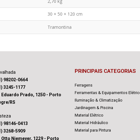
2,70 kg
30 × 50 × 120 cm
Tramontina
PRINCIPAIS CATEGORIAS
avalhada
1) 98202-0664
Ferragens
1) 3245-1177
Ferramentas & Equipamentos Elétri
. Eduardo Prado, 1250 - Porto
Iluminação & Climatização
egre/RS
Jardinagem & Piscina
Material Elétrico
isteza
Material Hidráulico
1) 98146-0413
Material para Pintura
1) 3268-5909
. Otto Niemeyer, 1229 - Porto