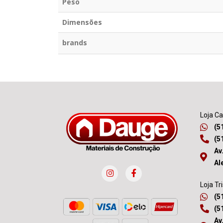
Peso
Dimensões
brands
Loja C
(5
(5
Av
Al
Loja Tr
(5
(5
Av