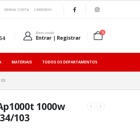
MINHA CONTA
CARRINHO
0
Bem-vindo
64
Entrar | Registrar
A
MATERIAIS
TODOS OS DEPARTAMENTOS
103
Ap1000t 1000w
34/103