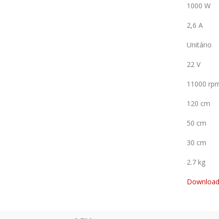
1000 W
2,6 A
Unitário
22 V
11000 rp
120 cm
50 cm
30 cm
2.7 kg
Downloa