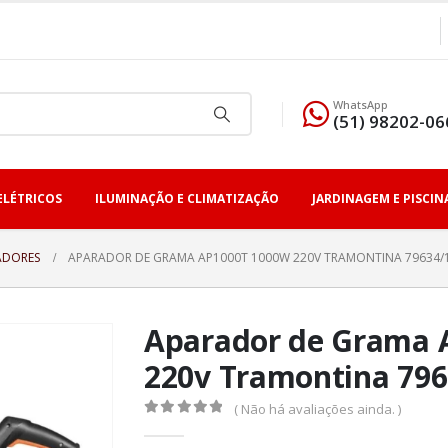
WhatsApp
(51) 98202-06
ELÉTRICOS
ILUMINAÇÃO E CLIMATIZAÇÃO
JARDINAGEM E PISCIN
ADORES
APARADOR DE GRAMA AP1000T 1000W 220V TRAMONTINA 79634/
Aparador de Grama 
220v Tramontina 796
( Não há avaliações ainda. )
0
fora de 5