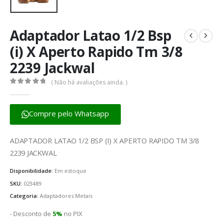
Adaptador Latao 1/2 Bsp
(i) X Aperto Rapido Tm 3/8
2239 Jackwal
( Não há avaliações ainda. )
0
fora de 5
Compre pelo Whatsapp
ADAPTADOR LATAO 1/2 BSP (I) X APERTO RAPIDO TM 3/8
2239 JACKWAL
Disponibilidade:
Em estoque
SKU:
023489
Categoria:
Adaptadores Metais
- Desconto de
5%
no PIX