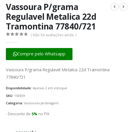
Vassoura P/grama
Regulavel Metalica 22d
Tramontina 77840/721
( Não há avaliações ainda. )
0
fora de 5
Compre pelo Whatsapp
Vassoura P/grama Regulavel Metalica 22d Tramontina
77840/721
Disponibilidade:
Apenas 2 em estoque
SKU:
103459
Categoria:
Vassouras Jardinagem
- Desconto de
5%
no PIX