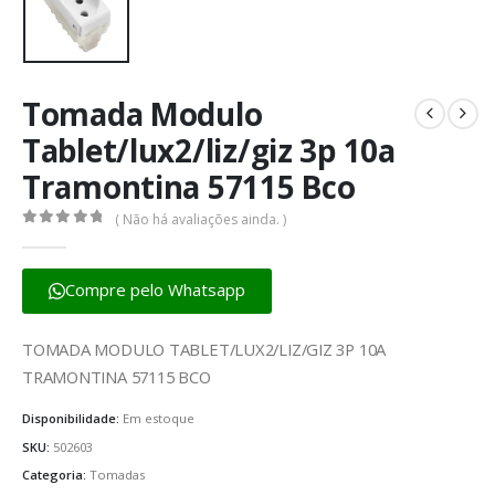
Tomada Modulo
Tablet/lux2/liz/giz 3p 10a
Tramontina 57115 Bco
( Não há avaliações ainda. )
0
fora de 5
Compre pelo Whatsapp
TOMADA MODULO TABLET/LUX2/LIZ/GIZ 3P 10A
TRAMONTINA 57115 BCO
Disponibilidade:
Em estoque
SKU:
502603
Categoria:
Tomadas