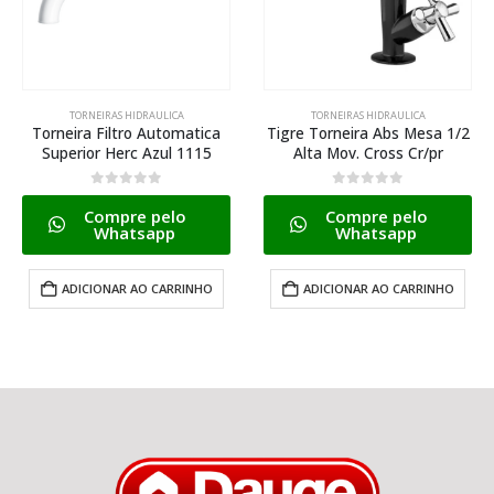
TORNEIRAS HIDRAULICA
TORNEIRAS HIDRAULICA
ica
Tigre Torneira Abs Mesa 1/2
Tigre Torneira Abs Coz P
15
Alta Mov. Cross Cr/pr
Horizontal 1/2-3/4 Cross 
0
de 5
0
de 5
Compre pelo
Compre pelo
Whatsapp
Whatsapp
HO
ADICIONAR AO CARRINHO
ADICIONAR AO CARRINHO