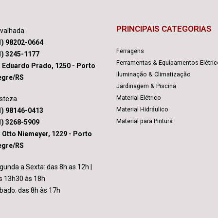
PRINCIPAIS CATEGORIAS
avalhada
1) 98202-0664
Ferragens
1) 3245-1177
Ferramentas & Equipamentos Elétri
. Eduardo Prado, 1250 - Porto
Iluminação & Climatização
egre/RS
Jardinagem & Piscina
Material Elétrico
isteza
Material Hidráulico
1) 98146-0413
Material para Pintura
1) 3268-5909
. Otto Niemeyer, 1229 - Porto
egre/RS
gunda a Sexta: das 8h as 12h |
s 13h30 às 18h
bado: das 8h às 17h