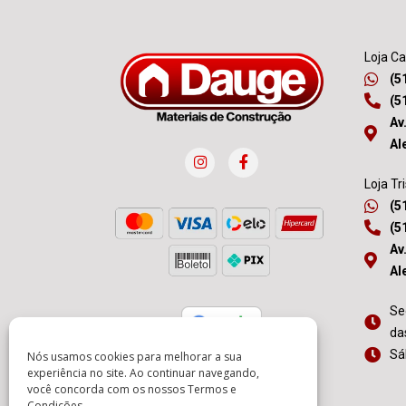
Loja C
(5
(5
Av
Al
Loja Tr
(5
(5
Av
Al
Se
da
Sá
Nós usamos cookies para melhorar a sua
experiência no site. Ao continuar navegando,
você concorda com os nossos
Termos e
Condições
.