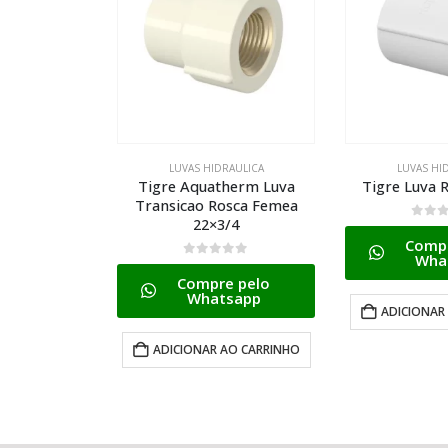
AULICA
LUVAS HIDRAULICA
LUVAS HI
herm Luva
Tigre Luva Roscavel 3/4
Tigre Luva 
sca Femea
/4
0
de 5
0
de 
Compre pelo
Compr
Whatsapp
Wha
 pelo
sapp
ADICIONAR AO CARRINHO
ADICIONAR
AO CARRINHO