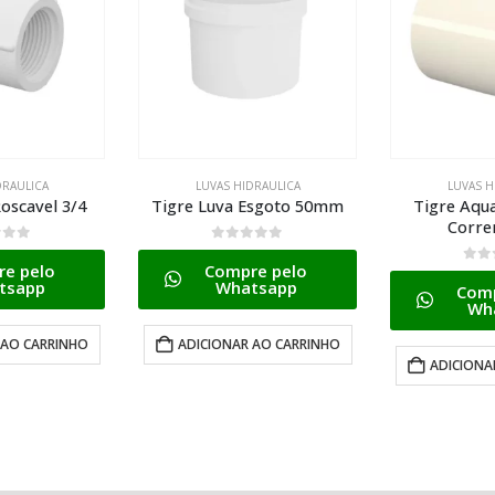
DRAULICA
LUVAS HIDRAULICA
LUVAS H
Esgoto 50mm
Tigre Aquatherm Luva
Tigre Luva
Correr 15mm
5
0
de
e pelo
Comp
0
de 5
tsapp
Wh
Compre pelo
Whatsapp
 AO CARRINHO
ADICIONA
ADICIONAR AO CARRINHO