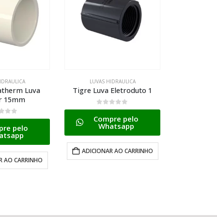
IDRAULICA
LUVAS HIDRAULICA
LUVAS
 Eletroduto 1
Tigre Aquatherm Luva
Tigre Luva
28mm
 5
0
d
re pelo
Com
0
de 5
atsapp
W
Compre pelo
Whatsapp
R AO CARRINHO
ADICION
LER MAIS