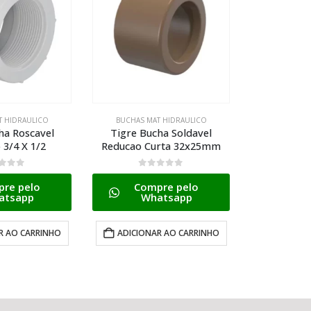
T HIDRAULICO
BUCHAS MAT HIDRAULICO
BUCHAS M
ha Soldavel
Tigre Bucha Soldavel
Tigre Ppr
rta 32x25mm
Reducao Longa 50x25mm
40
 5
0
de 5
0
d
re pelo
Compre pelo
Com
atsapp
Whatsapp
W
R AO CARRINHO
ADICIONAR AO CARRINHO
ADICION