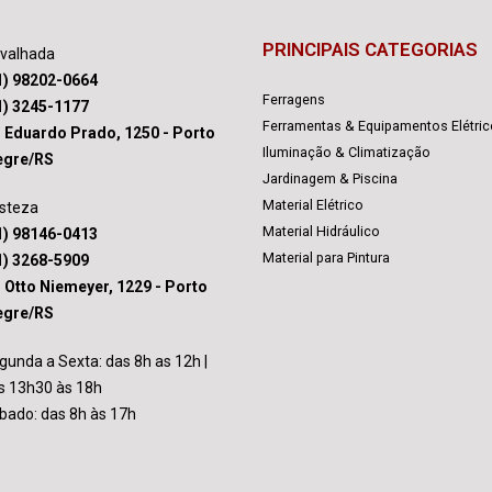
PRINCIPAIS CATEGORIAS
avalhada
1) 98202-0664
Ferragens
1) 3245-1177
Ferramentas & Equipamentos Elétri
. Eduardo Prado, 1250 - Porto
Iluminação & Climatização
egre/RS
Jardinagem & Piscina
Material Elétrico
isteza
Material Hidráulico
1) 98146-0413
Material para Pintura
1) 3268-5909
. Otto Niemeyer, 1229 - Porto
egre/RS
gunda a Sexta: das 8h as 12h |
s 13h30 às 18h
bado: das 8h às 17h