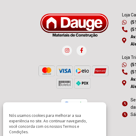
Loja C
(5
(5
Av
Al
Loja Tr
(5
(5
Av
Al
Se
da
Sá
Nós usamos cookies para melhorar a sua
experiência no site. Ao continuar navegando,
você concorda com os nossos
Termos e
Condições
.