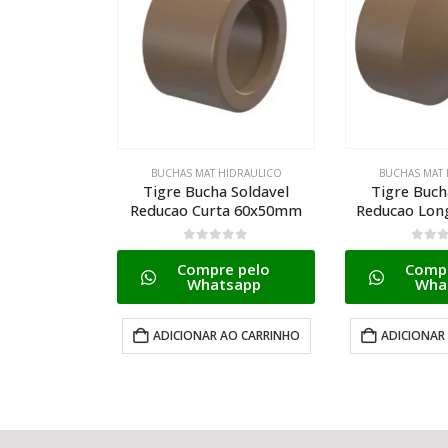
IDRAULICO
BUCHAS MAT HIDRAULICO
BUCHAS MAT 
 Soldavel
Tigre Bucha Soldavel
Tigre Buch
ta 60x50mm
Reducao Longa 50x32mm
Reducao 2
0
de 5
0
de 
 pelo
Compre pelo
Compr
sapp
Whatsapp
Wha
AO CARRINHO
ADICIONAR AO CARRINHO
ADICIONAR