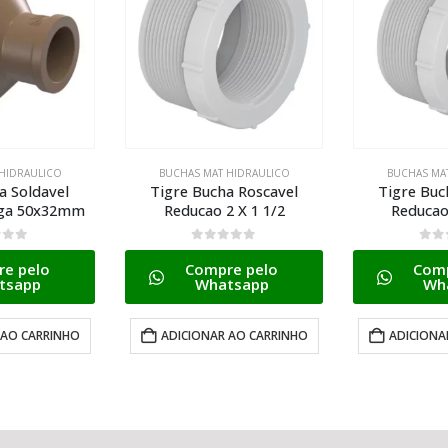
HIDRAULICO
BUCHAS MAT HIDRAULICO
BUCHAS MA
a Roscavel
Tigre Bucha Roscavel
Tigre Buc
 X 1 1/2
Reducao 3/4 X 1/2
Reducao Cu
5
0
de 5
0
de
e pelo
Compre pelo
Comp
tsapp
Whatsapp
Wh
 AO CARRINHO
ADICIONAR AO CARRINHO
ADICIONA