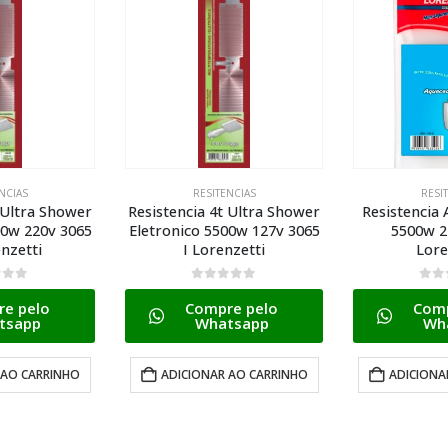
NCIAS
RESITENCIAS
RESI
 Ultra Shower
Resistencia Aquec Versatil
Resistencia 
00w 127v 3065
5500w 220v 755 G
3056 P1 
nzetti
Lorenzetti
0
de
Comp
5
0
de 5
Wh
e pelo
Compre pelo
tsapp
Whatsapp
LE
 AO CARRINHO
ADICIONAR AO CARRINHO