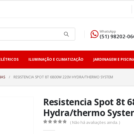
WhatsApp
(51) 98202-06
ELÉTRICOS
ILUMINAÇÃO E CLIMATIZAÇÃO
JARDINAGEM E PISCIN
IAS
RESISTENCIA SPOT 8T 6800W 220V HYDRA/THERMO SYSTEM
Resistencia Spot 8t 
Hydra/thermo Syste
( Não há avaliações ainda. )
0
fora de 5