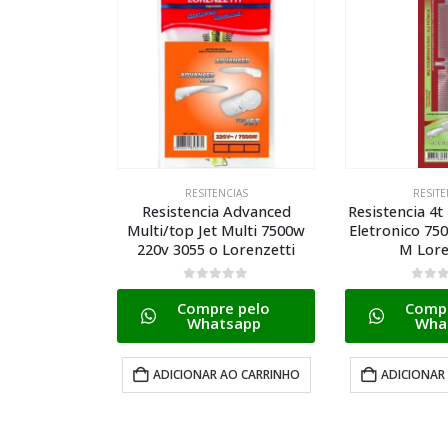
CIAS
RESITENCIAS
RESITE
 Advanced
Resistencia 4t Ultra Shower
Resistencia 4t
Multi 7500w
Eletronico 7500w 220v 3065
Eletronico 55
Lorenzetti
M Lorenzetti
I Lore
0
de 5
0
de 
 pelo
Compre pelo
Compr
sapp
Whatsapp
Wha
AO CARRINHO
ADICIONAR AO CARRINHO
ADICIONAR