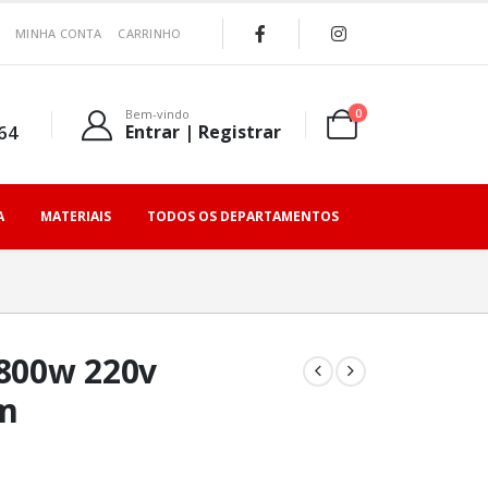
MINHA CONTA
CARRINHO
0
Bem-vindo
64
Entrar | Registrar
A
MATERIAIS
TODOS OS DEPARTAMENTOS
6800w 220v
m