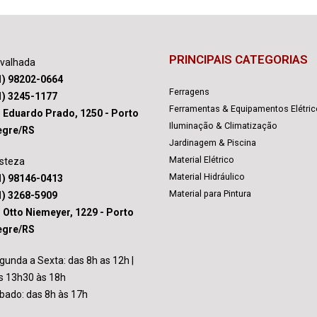
PRINCIPAIS CATEGORIAS
avalhada
1) 98202-0664
Ferragens
1) 3245-1177
Ferramentas & Equipamentos Elétri
. Eduardo Prado, 1250 - Porto
Iluminação & Climatização
egre/RS
Jardinagem & Piscina
Material Elétrico
isteza
Material Hidráulico
1) 98146-0413
Material para Pintura
1) 3268-5909
. Otto Niemeyer, 1229 - Porto
egre/RS
gunda a Sexta: das 8h as 12h |
s 13h30 às 18h
bado: das 8h às 17h