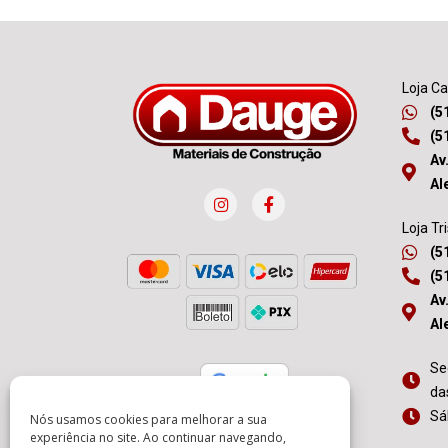
Loja C
(5
(5
Av
Al
Loja Tr
(5
(5
Av
Al
Se
da
Nós usamos cookies para melhorar a sua
Sá
experiência no site. Ao continuar navegando,