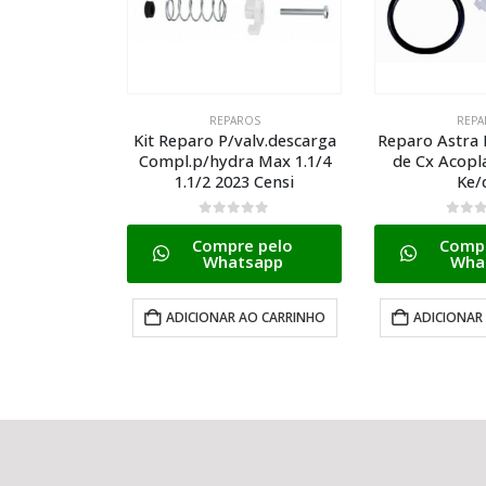
OS
REPAROS
REPA
alv.descarga
Reparo Astra P/mecanismo
Reparo P/reg
 Max 1.1/4
de Cx Acoplada Natural
Mvs Deca 1.1/
3 Censi
Ke/dfn
Blukit 
0
de 5
0
de 
 pelo
Compre pelo
Compr
sapp
Whatsapp
Wha
AO CARRINHO
ADICIONAR AO CARRINHO
LER