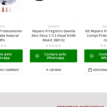
ROS
REPAROS
RE
istro Gaveta
Kit Reparo P/valv Descarga
Reparo 
2 Atual N340
Compl P/docol 1 1/2 2040
Acabamento 
280132
Censi
Rosca N
5
0
de 5
0
de
e pelo
Compre pelo
Comp
tsapp
Whatsapp
Wh
 MAIS
ADICIONAR AO CARRINHO
ADICIONA