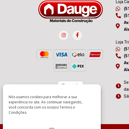
Loja C
(5
(5
Av
Al
Loja Tr
(5
(5
Av
Al
Se
da
Sá
Nós usamos cookies para melhorar a sua
experiência no site. Ao continuar navegando,
você concorda com os nossos
Termos e
Condições
.
Ok