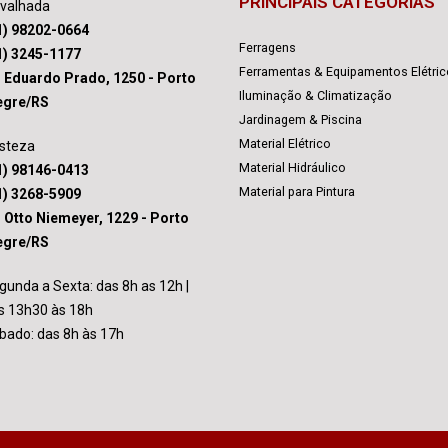
PRINCIPAIS CATEGORIAS
avalhada
1) 98202-0664
Ferragens
1) 3245-1177
Ferramentas & Equipamentos Elétri
. Eduardo Prado, 1250 - Porto
Iluminação & Climatização
egre/RS
Jardinagem & Piscina
Material Elétrico
isteza
Material Hidráulico
1) 98146-0413
Material para Pintura
1) 3268-5909
. Otto Niemeyer, 1229 - Porto
egre/RS
gunda a Sexta: das 8h as 12h |
s 13h30 às 18h
bado: das 8h às 17h