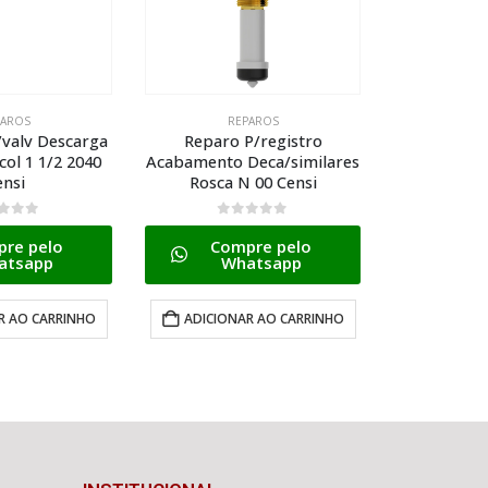
PAROS
REPAROS
R
P/registro
Conj Reparo Astra
Kit Reparo 
Deca/similares
P/mecanismo de Cx
Compl
 00 Censi
Acoplada Ks/cast
Luxo/maste
 5
0
de 5
0
d
re pelo
Compre pelo
Com
atsapp
Whatsapp
W
R AO CARRINHO
ADICIONAR AO CARRINHO
ADICION