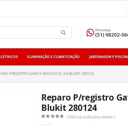
WhatsApp
(51) 98202-06
ELÉTRICOS
ILUMINAÇÃO E CLIMATIZAÇÃO
JARDINAGEM E PISCIN
PARO P/REGISTRO GAVETA MVS DOCOL 3/4 BLUKIT 280124
Reparo P/registro Ga
Blukit 280124
( Não há avaliações ainda. )
0
fora de 5