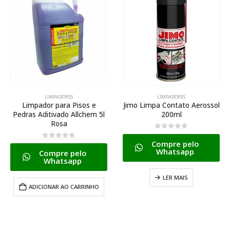
LIMPADORES
LIMPADORES
Limpador para Pisos e
Jimo Limpa Contato Aerossol
Pedras Aditivado Allchem 5l
200ml
Rosa
0
de 5
Compre pelo
0
de 5
Whatsapp
Compre pelo
Whatsapp
LER MAIS
ADICIONAR AO CARRINHO