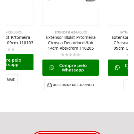
EXTENSORES HIDRAULICO
EXTENSORES HIDRAULICO
Extensor Blukit P/torneira
Extensor Blukit P/torneira
C/rosca Deca/docol/fab
C/rosca Deca/docol/fab
14cm Abs/crom 110205
09cm Cromado 110204
0
de 5
0
de 5
Compre pelo
Compre pelo
Whatsapp
Whatsapp
ADICIONAR AO CARRINHO
LER MAIS